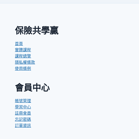
企
業
主
管
保險共學贏
生
命
首頁
成
實體課程
長
課程總覽
營
隱私權條款
使用條例
會員中心
帳號管理
學習中心
註冊會員
忘記密碼
訂單資訊