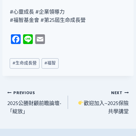
#心靈成長 #企業領導力
#福智基金會 #第25屆生命成長營
Fa
Li
E
ce
n
m
b
e
ail
Post
#
生命成長營
#
福智
o
Tags:
ok
文
PREVIOUS
NEXT
2025公勝財顧前瞻論壇-
歡迎加入~2025保險
章
「綻放」
共學講堂
導
覽