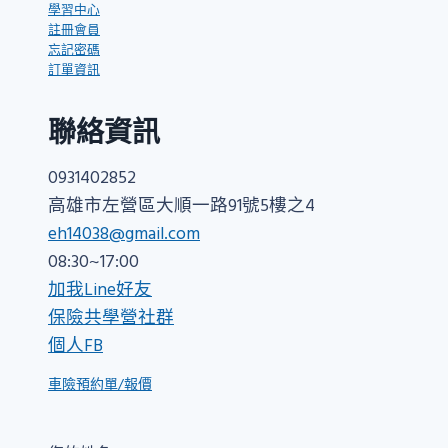
學習中心
註冊會員
忘記密碼
訂單資訊
聯絡資訊
0931402852
高雄市左營區大順一路91號5樓之4
eh14038@gmail.com
08:30~17:00
加我Line好友
保險共學營社群
個人FB
車險預約單/報價