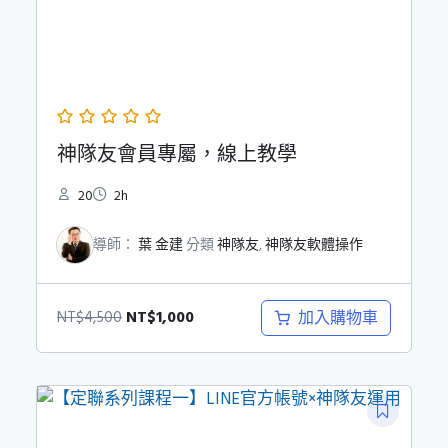
神隊友會員專屬，線上教學
20
2h
導師：
葉 金建
分類
神隊友
,
神隊友軟體操作
原
目
NT$
1,000
加入購物車
NT$
4,500
始
前
價
價
格：
格：
NT$4,500。
NT$1,000。