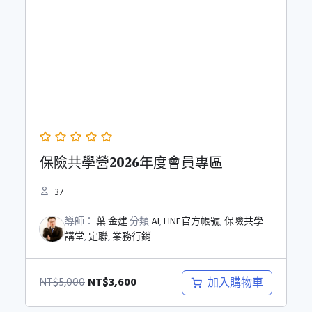
保險共學營2026年度會員專區
37
導師：
葉 金建
分類
AI
,
LINE官方帳號
,
保險共學
講堂
,
定聯
,
業務行銷
原
目
NT$
3,600
加入購物車
NT$
5,000
始
前