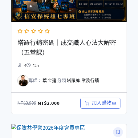
塔羅行銷密碼｜成交識人心法大解密
（五堂課）
4
12h
導師：
葉 金建
分類
塔羅牌
,
業務行銷
原
目
NT$
2,000
加入購物車
NT$
3,999
始
前
價
價
格：
格：
NT$3,999。
NT$2,000。