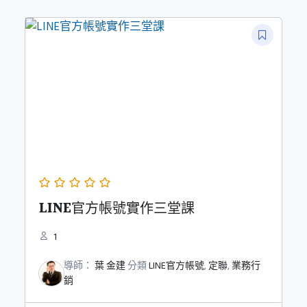
價
價
格：
格：
NT$5,000。
NT$3,600。
LINE官方帳號實作三堂課
1
導師：
葉 金建
分類
LINE官方帳號
,
定聯
,
業務行
銷