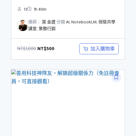
13
1h 40m
導師：
葉 金建
分類
AI
,
NotebookLM
,
保險共學
講堂
,
業務行銷
原
目
NT$
500
加入購物車
NT$
1,000
始
前
價
價
格：
格：
NT$1,000。
NT$500。