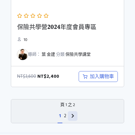
保險共學營2024年度會員專區
10
導師：
葉 金建
分類
保險共學講堂
原
目
NT$
2,400
加入購物車
NT$
3,600
始
前
價
價
格：
格：
頁
1
之
2
NT$3,600。
NT$2,400。
1
2