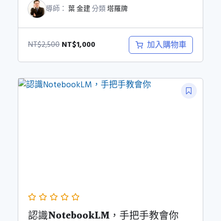
導師：
葉 金建
分類
塔羅牌
原
目
NT$
1,000
加入購物車
NT$
2,500
始
前
價
價
格：
格：
NT$2,500。
NT$1,000。
認識NotebookLM，手把手教會你