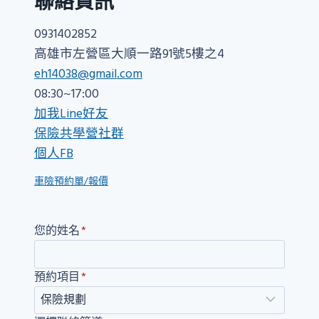
聯絡資訊
0931402852
高雄市左營區大順一路91號5樓之4
eh14038@gmail.com
08:30~17:00
加我Line好友
保險共學營社群
個人FB
車險預約單/報價
您的姓名
*
預約項目
*