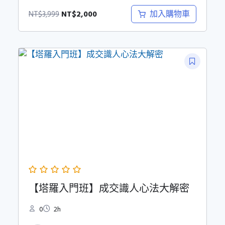
原
目
NT$
2,000
加入購物車
NT$
3,999
始
前
價
價
格：
格：
NT$3,999。
NT$2,000。
【塔羅入門班】成交識人心法大解密
0
2h