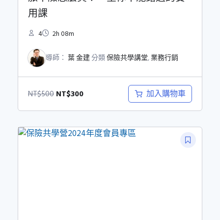
用課
4
2h 08m
導師：
葉 金建
分類
保險共學講堂
,
業務行銷
原
目
NT$
300
加入購物車
NT$
500
始
前
價
價
格：
格：
NT$500。
NT$300。