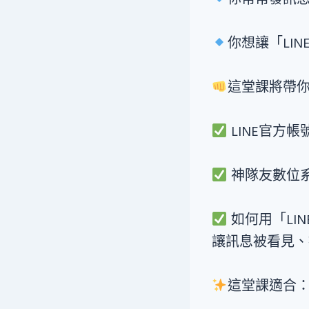
你想讓「LI
這堂課將帶
LINE官方
神隊友數位
如何用「LI
讓訊息被看見、
這堂課適合