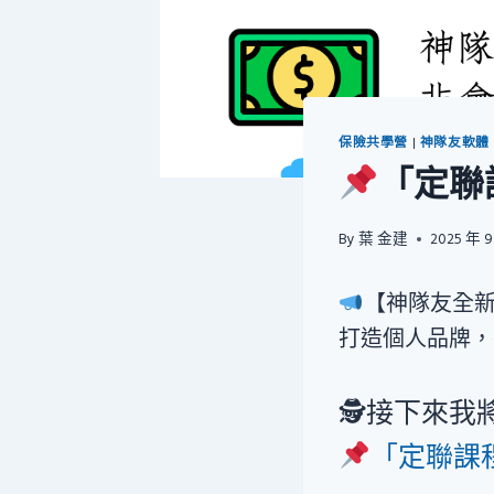
保險共學營
|
神隊友軟體
「定聯
By
葉 金建
2025 年 9
【神隊友全
打造個人品牌，
🕵️接下來我
「定聯課