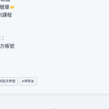
簡單
列課程
課：
官方帳號
m
l
保險共學營
#
神隊友