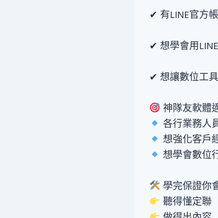
✔ 有LINE官
✔ 想學會用LI
✔ 想讓數位工
神隊友軟體
各行業務人員
想強化客戶經
想學會數位
學完保證你
聽得懂定聯
做得出內容