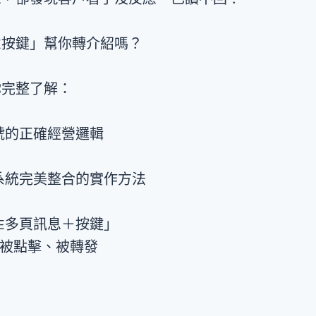
NE按鍵」幫你轉介紹嗎？
你完整了解：
帳號的正確經營邏輯
系統完美整合的實作方法
NE多頁訊息＋按鍵」
被點擊、被轉發
：