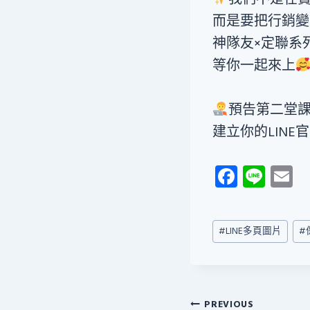
而是要把行銷變
神隊友×定聯系
等你一起來上
預告第二堂
建立你的LINE
Fa
Li
E
ce
n
b
e
ai
Post
#
LINE多頁圖片
#
o
Tags:
ok
文
PREVIOUS