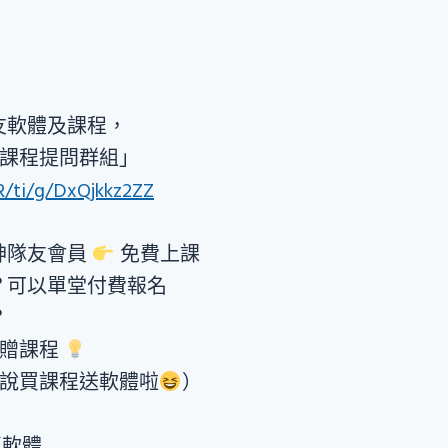
友軟體及課程，
課程提問群組」
/R/ti/g/DxQjkkz2ZZ
神隊友會員
免費上課
？可以單堂付費報名
？
即贈課程
說買課程送軟體啦
）
賣軟體