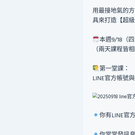
用最接地氣的方式
具來打造【超級
本週9/18（
（兩天課程皆相
第一堂課：
LINE官方帳號
你有LINE
你常常發訊