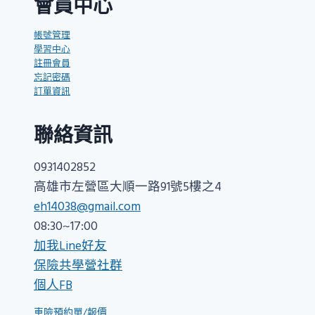
會員中心
帳號管理
學習中心
註冊會員
忘記密碼
訂單資訊
聯絡資訊
0931402852
高雄市左營區大順一路91號5樓之4
eh14038@gmail.com
08:30~17:00
加我Line好友
保險共學營社群
個人FB
車險預約單/報價