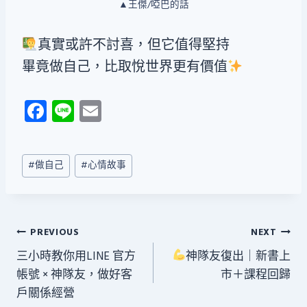
▲王傑/啞巴的話
真實或許不討喜，但它值得堅持
畢竟做自己，比取悅世界更有價值
Fa
Li
E
ce
n
m
b
e
ail
Post
#
做自己
#
心情故事
o
Tags:
ok
文
PREVIOUS
NEXT
三小時教你用LINE 官方
神隊友復出｜新書上
章
帳號 × 神隊友，做好客
市＋課程回歸
導
戶關係經營