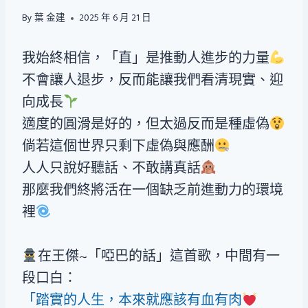
By
葉 金建
2025 年 6 月 21 日
我始終相信，「直」是推動人進步的力量
不會讓人退步，反而能讓我們看清現實、迎
向成長
適度的圓滑是好的，但太過反而是種虛偽
倘若這個世界只剩下虛偽與應酬
人人只說好聽話、不敢講真話
那麼我們終將活在一個缺乏前進動力的環境
裡
在王傑~「啞巴的話」這首歌，中間有一
段口白：
「踏實的人生，本來就應該有血有肉