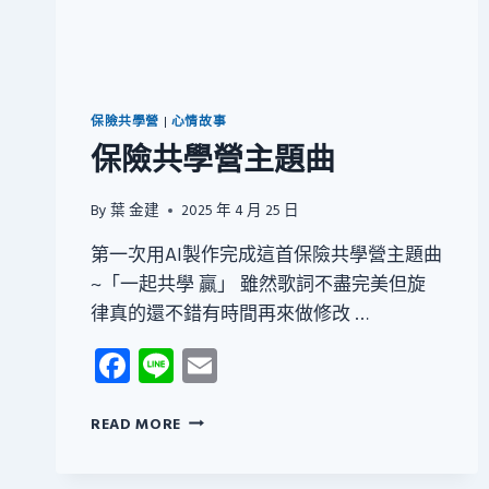
保險共學營
|
心情故事
保險共學營主題曲
By
葉 金建
2025 年 4 月 25 日
第一次用AI製作完成這首保險共學營主題曲
~「一起共學 贏」 雖然歌詞不盡完美但旋
律真的還不錯有時間再來做修改 …
Facebook
Line
Email
保
READ MORE
險
共
學