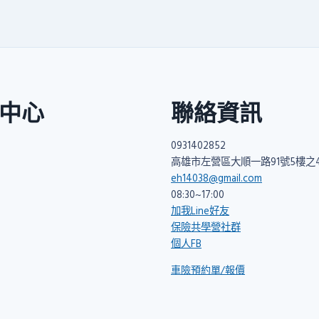
中心
聯絡資訊
0931402852
高雄市左營區大順一路91號5樓之
eh14038@gmail.com
08:30~17:00
加我Line好友
保險共學營社群
個人FB
車險預約單/報價