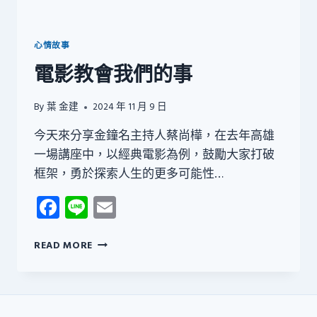
心情故事
電影教會我們的事
By
葉 金建
2024 年 11 月 9 日
今天來分享金鐘名主持人蔡尚樺，在去年高雄
一場講座中，以經典電影為例，鼓勵大家打破
框架，勇於探索人生的更多可能性…
Facebook
Line
Email
電
READ MORE
影
教
會
我
們