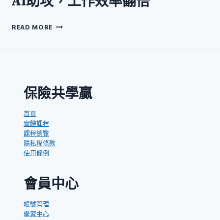
AI助攻，工作效率翻倍
AI
READ MORE
助
攻，
工
作
效
率
保險共學贏
翻
倍
首頁
實體課程
課程總覽
隱私權條款
使用條例
會員中心
帳號管理
學習中心