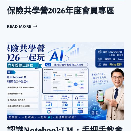
保險共學營2026年度會員專區
保
READ MORE
險
共
學
營
2026
年
度
會
員
專
區