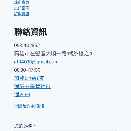
註冊會員
忘記密碼
訂單資訊
聯絡資訊
0931402852
高雄市左營區大順一路91號5樓之4
eh14038@gmail.com
08:30~17:00
加我Line好友
保險共學營社群
個人FB
車險預約單/報價
您的姓名
*