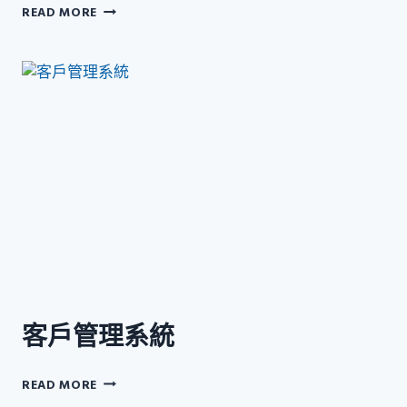
業
READ MORE
務
人
不
可
不
知
的
商
業
禮
儀
客戶管理系統
客
READ MORE
戶