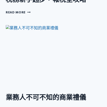
稅務新手起步，報稅全攻略
稅
READ MORE
務
新
手
起
步，
報
稅
全
攻
略
業務人不可不知的商業禮儀